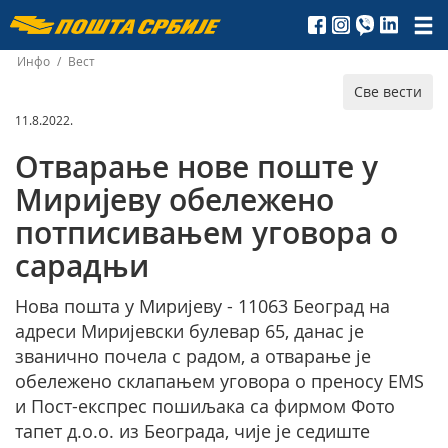
Пошта
Србије
Инфо
/
Вест
Све вести
д.о.о.
11.8.2022.
Отварање нове поште у
Миријеву обележено
потписивањем уговора о
сарадњи
Нова пошта у Миријеву - 11063 Београд на
адреси Миријевски булевар 65, данас је
званично почела с радом, а отварање је
обележено склапањем уговора о преносу EMS
и Пост-експрес пошиљака са фирмом Фото
тапет д.о.о. из Београда, чије је седиште