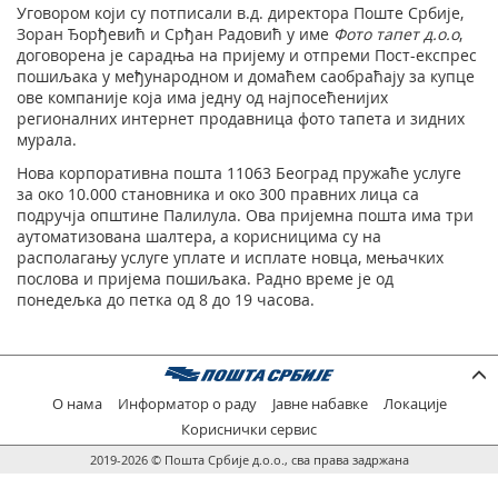
Уговором који су потписали в.д. директора Поште Србије,
Зоран Ђорђевић и Срђан Радовић у име
Фото тапет д.о.о
,
договорена је сарадња на пријему и отпреми Пост-експрес
пошиљака у међународном и домаћем саобраћају за купце
ове компаније која има једну од најпосећенијих
регионалних интернет продавница фото тапета и зидних
мурала.
Нова корпоративна пошта 11063 Београд пружаће услуге
за око 10.000 становника и око 300 правних лица са
подручја општине Палилула. Ова пријемна пошта има три
аутоматизована шалтера, а корисницима су на
располагању услуге уплате и исплате новца, мењачких
послова и пријема пошиљака. Радно време је од
понедељка до петка од 8 до 19 часова.
О нама
Информатор о раду
Јавне набавке
Локације
Кориснички сервис
2019-2026 © Пошта Србије д.о.о., сва права задржана