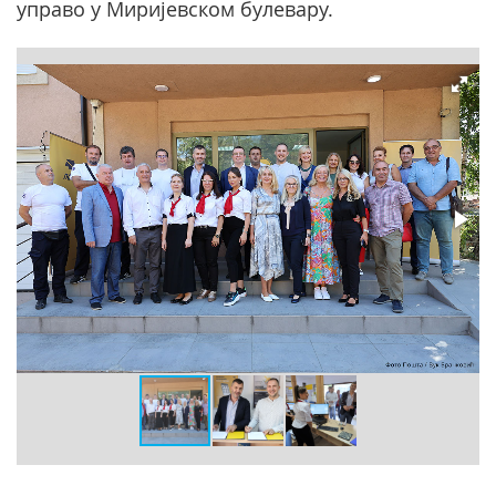
управо у Миријевском булевару.