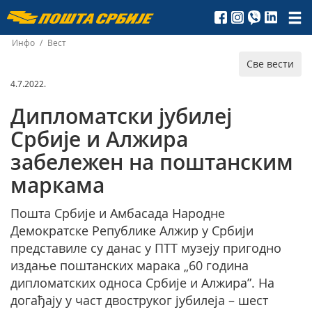
Пошта
Србије
Инфо
/
Вест
Све вести
д.о.о.
4.7.2022.
Дипломатски јубилеј
Србије и Алжира
забележен на поштанским
маркама
Пошта Србије и Амбасада Народне
Демократске Републике Алжир у Србији
представиле су данас у ПТТ музеју пригодно
издање поштанских марака „60 година
дипломатских односа Србије и Алжира”. На
догађају у част двоструког јубилеја – шест