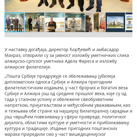
У наставку догађаја, директор Ђорђевић и амбасадор
Махраз, отворили су за јавност изложбу уметничких слика
алжирско-српског уметника Адела Фареса и изложбу
алжирске филателије.
„Пошта Србије придружује се обележавању јубилеја
дипломатских односа Србије и Алжира пригодним
филателистичким издањем, у част бројних и богатих веза
Србије и Алжира још од средине прошлог века, које су од
тада у сталном успону и обележене свеобухватним
напретком, пријатељством и међусобним уважавањем, као
и тежњама обе стране ка најширој билатералној сарадњи и
још чвршћем повезивању у сфери привреде, политичког
дијалога, областима културе и уметности и приближавању
култура и традиције. Издање пригодних поштанских
марака приредили смо у част вишедеценијског