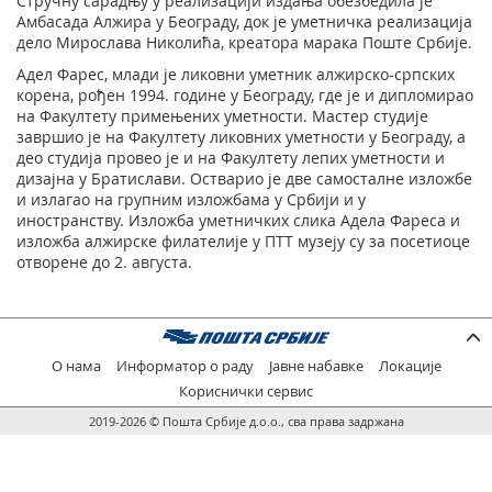
Стручну сарадњу у реализацији издања обезбедила је
Амбасада Алжира у Београду, док је уметничка реализација
дело Мирослава Николића, креатора марака Поште Србије.
Адел Фарес, млади је ликовни уметник алжирско-српских
корена, рођен 1994. године у Београду, где је и дипломирао
на Факултету примењених уметности. Мастер студије
завршио је на Факултету ликовних уметности у Београду, а
део студија провео је и на Факултету лепих уметности и
дизајна у Братислави. Остварио је две самосталне изложбе
и излагао на групним изложбама у Србији и у
иностранству. Изложба уметничких слика Адела Фареса и
изложба алжирске филателије у ПТТ музеју су за посетиоце
отворене до 2. августа.
О нама
Информатор о раду
Јавне набавке
Локације
Кориснички сервис
2019-2026 © Пошта Србије д.о.о., сва права задржана