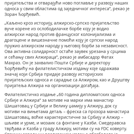
пријатељства и отварајући ново поглавље у развоју наших
односа у свим областима од заједничког интереса”, рекао је
Зоран Ђорђевић.
„Каљено кроз историју, алжирско-српско пријатељство
вуче корене из ослободилачке борбе коју је водио
алжирски народ против француског колонијализма и
драгоцене и вишезначне помоћи коју је српски народ
пружио алжирском народу у његовој борби за независност.
Ова активна солидарност остаће заувек урезана у срцима
и сећању свих Алжираца”, рекао је амбасадор Фатах
Махраз. Он је захвалио Пошти Србије и директору
Ђорђевићу на филателистичком издању које одражава
значај који Србија придаје развоју историјских
пријатељских односа и сарадње са Алжиром, као и Друштву
пријатеља Алжира на организацији догађаја.
Филателистичко издање „60 година дипломатских односа
Србије и Алжира” за мотиве на марки има манастир
Шишатовац у Србији и Велику џамију у Алжиру, док су
мотиви на вињетама детаљ – фреска са прозора манастира
Шишатовац, воћке карактеристичне за Србију и Алжир –
шљиве и урме, и мозаик са фонтане у Казби. Смедеравска
тврђава и Казба у граду Алжиру, мотиви су на FDC коверту.