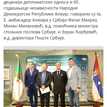
деценија дипломатских односа и 60.
годишњице независности Народне
Демократске Републике Алжир, говорили су Њ.
Е. амбасадор Алжира у Србији Фатах Махраз,
Милан Милановић, в.д. помоћника министра
спољних послова Србије, и Зоран Ђорђевић,
в.д. директора Поште Србије.