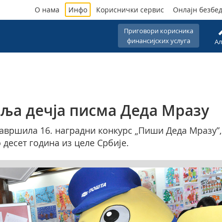
О нама
Инфо
Кориснички сервис
Онлајн безбе
Приговори корисника
финансијских услуга
Ал
оља дечја писма Деда Мразу
завршила 16. наградни конкурс „Пиши Деда Мразу”
 десет година из целе Србије.