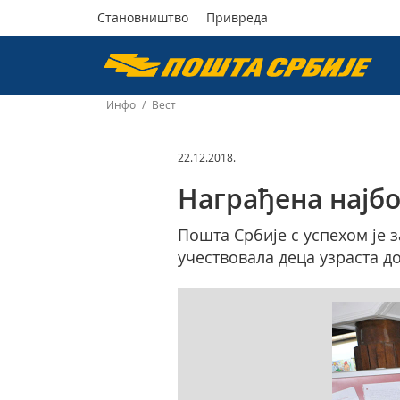
Становништво
Привреда
Пошта
Србије
Инфо
/
Вест
д.о.о.
22.12.2018.
Награђена најб
Пошта Србије с успехом је 
учествовала деца узраста до