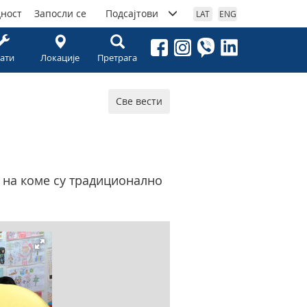
дност
Запосли се
Подсајтови
LAT
ENG
ати
Локације
Претрага
Све вести
, на коме су традиционално