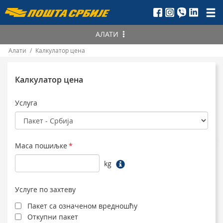
Пошта
Србије
АЛАТИ
д.о.о.
Алати
/
Калкулатор цена
Пронађите
ПАК
Пратите статус
Калкулатор цена
Уручење
Пошиљке
Калкулатор цена
Услуга
Телеграма
Србија
Постнет упутнице
Иностранство
Поштанске упутнице
Маса пошиљке
*
kg
Услуге по захтеву
Пакет са означеном вредношћу
Откупни пакет