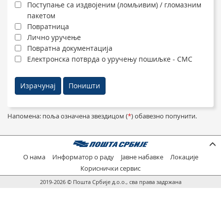
Поступање са издвојеним (ломљивим) / гломазним
пакетом
Повратница
Лично уручење
Повратна документација
Електронска потврда о уручењу пошиљке - СМС
Напомена: поља означена звездицом (
*
) обавезно попунити.
О нама
Информатор о раду
Јавне набавке
Локације
Кориснички сервис
2019-2026 © Пошта Србије д.о.о., сва права задржана