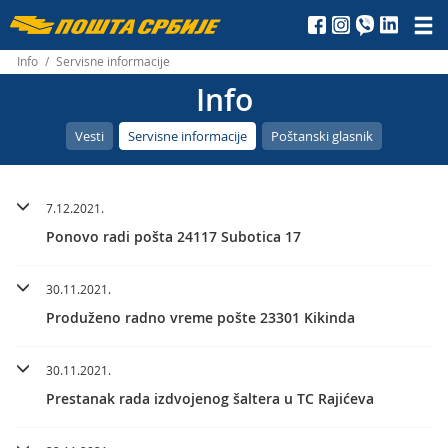
Пошта
Србије
Info
/
Servisne informacije
Info
д.о.о.
Vesti
Servisne informacije
Poštanski glasnik
7.12.2021.
Ponovo radi pošta 24117 Subotica 17
30.11.2021.
Produženo radno vreme pošte 23301 Kikinda
30.11.2021.
Prestanak rada izdvojenog šaltera u TC Rajićeva