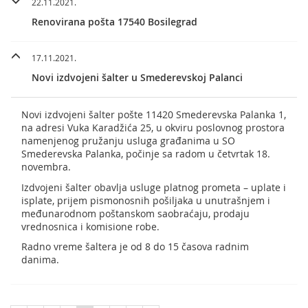
22.11.2021.
Renovirana pošta 17540 Bosilegrad
17.11.2021.
Novi izdvojeni šalter u Smederevskoj Palanci
Novi izdvojeni šalter pošte 11420 Smederevska Palanka 1,
na adresi Vuka Karadžića 25, u okviru poslovnog prostora
namenjenog pružanju usluga građanima u SO
Smederevska Palanka, počinje sa radom u četvrtak 18.
novembra.
Izdvojeni šalter obavlja usluge platnog prometa – uplate i
isplate, prijem pismonosnih pošiljaka u unutrašnjem i
međunarodnom poštanskom saobraćaju, prodaju
vrednosnica i komisione robe.
Radno vreme šaltera je od 8 do 15 časova radnim
danima.