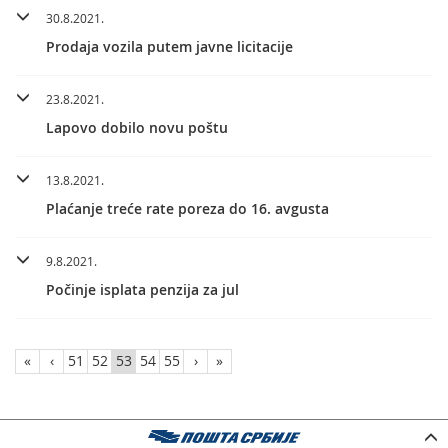
30.8.2021.
Prodaja vozila putem javne licitacije
23.8.2021.
Lapovo dobilo novu poštu
13.8.2021.
Plaćanje treće rate poreza do 16. avgusta
9.8.2021.
Počinje isplata penzija za jul
«
‹
51
52
53
54
55
›
»