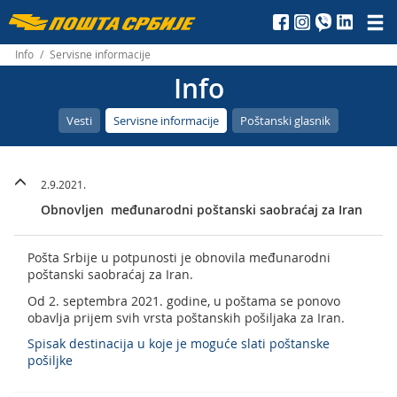
Пошта
Србије
Info
/
Servisne informacije
Info
д.о.о.
Vesti
Servisne informacije
Poštanski glasnik
2.9.2021.
Obnovljen međunarodni poštanski saobraćaj za Iran
Pošta Srbije u potpunosti je obnovila međunarodni
poštanski saobraćaj za Iran.
Od 2. septembra 2021. godine, u poštama se ponovo
obavlja prijem svih vrsta poštanskih pošiljaka za Iran.
Spisak destinacija u koje je moguće slati poštanske
pošiljke