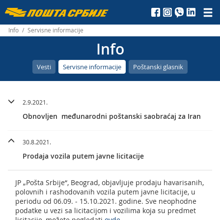
Пошта
Србије
Info
/
Servisne informacije
Info
д.о.о.
Vesti
Servisne informacije
Poštanski glasnik
2.9.2021.
Obnovljen međunarodni poštanski saobraćaj za Iran
30.8.2021.
Prodaja vozila putem javne licitacije
JP „Pošta Srbije“, Beograd, objavljuje prodaju havarisanih,
polovnih i rashodovanih vozila putem javne licitacije, u
periodu od 06.09. - 15.10.2021. godine. Sve neophodne
podatke u vezi sa licitacijom i vozilima koja su predmet
licitacije, možete pogledati
ovde
.