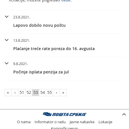
23.8.2021.
Lapovo dobilo novu poštu
13.8.2021.
Plaćanje treće rate poreza do 16. avgusta
9.8.2021.
Počinje isplata penzija za jul
«
‹
51
52
53
54
55
›
»
O nama
Informator o radu
Javne nabavke
Lokacije
Korisnički servis