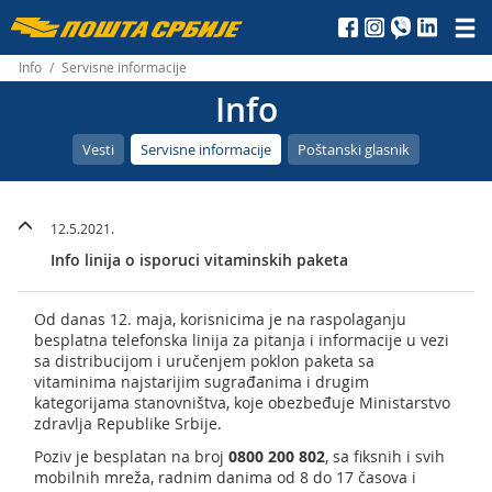
Пошта
Србије
Info
/
Servisne informacije
Info
д.о.о.
Vesti
Servisne informacije
Poštanski glasnik
12.5.2021.
Info linija o isporuci vitaminskih paketa
Od danas 12. maja, korisnicima je na raspolaganju
besplatna telefonska linija za pitanja i informacije u vezi
sa distribucijom i uručenjem poklon paketa sa
vitaminima najstarijim sugrađanima i drugim
kategorijama stanovništva, koje obezbeđuje Ministarstvo
zdravlja Republike Srbije.
Poziv je besplatan na broj
0800 200 802
, sa fiksnih i svih
mobilnih mreža, radnim danima od 8 do 17 časova i