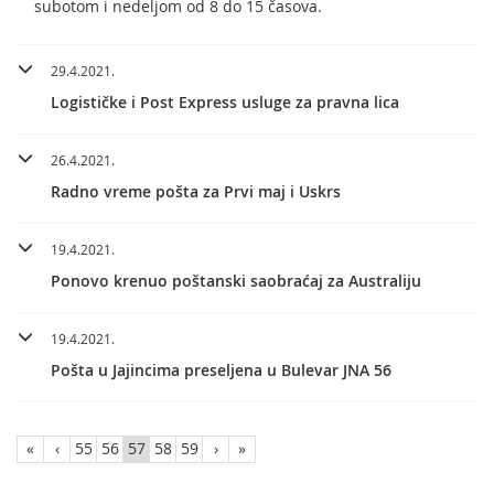
subotom i nedeljom od 8 do 15 časova.
29.4.2021.
Logističke i Post Express usluge za pravna lica
26.4.2021.
Radno vreme pošta za Prvi maj i Uskrs
19.4.2021.
Ponovo krenuo poštanski saobraćaj za Australiju
19.4.2021.
Pošta u Jajincima preseljena u Bulevar JNA 56
«
‹
55
56
57
58
59
›
»