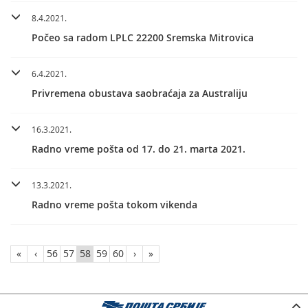
8.4.2021.
Počeo sa radom LPLC 22200 Sremska Mitrovica
6.4.2021.
Privremena obustava saobraćaja za Australiju
16.3.2021.
Radno vreme pošta od 17. do 21. marta 2021.
13.3.2021.
Radno vreme pošta tokom vikenda
«
‹
56
57
58
59
60
›
»