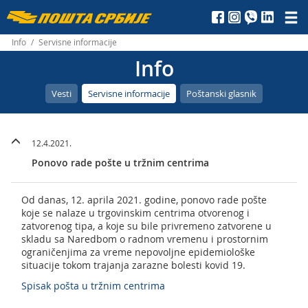
Пошта
Србије
Info
/
Servisne informacije
Info
д.о.о.
Vesti
Servisne informacije
Poštanski glasnik
12.4.2021.
Ponovo rade pošte u tržnim centrima
Od danas, 12. aprila 2021. godine, ponovo rade pošte
koje se nalaze u trgovinskim centrima otvorenog i
zatvorenog tipa, a koje su bile privremeno zatvorene u
skladu sa Naredbom o radnom vremenu i prostornim
ograničenjima za vreme nepovoljne epidemiološke
situacije tokom trajanja zarazne bolesti kovid 19.
Spisak pošta u tržnim centrima