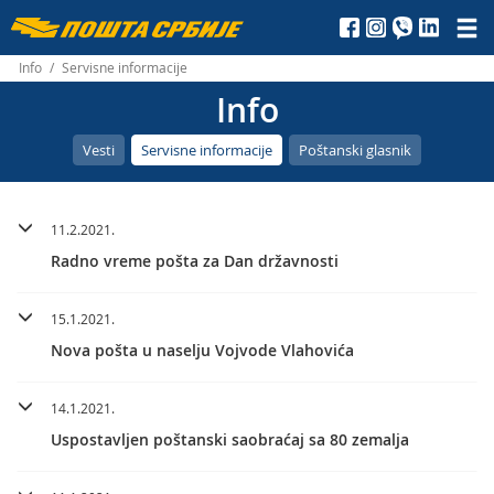
Пошта
Србије
Info
/
Servisne informacije
Info
д.о.о.
Vesti
Servisne informacije
Poštanski glasnik
11.2.2021.
Radno vreme pošta za Dan državnosti
15.1.2021.
Nova pošta u naselju Vojvode Vlahovića
14.1.2021.
Uspostavljen poštanski saobraćaj sa 80 zemalja