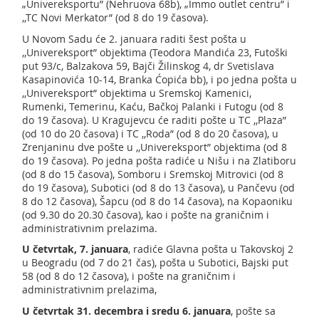
„Univereksportu” (Nehruova 68b), „Immo outlet centru” i
,,TC Novi Merkator” (od 8 do 19 časova).
U Novom Sadu će 2. januara raditi šest pošta u
,,Univereksport” objektima (Teodora Mandića 23, Futoški
put 93/c, Balzakova 59, Bajči Žilinskog 4, dr Svetislava
Kasapinovića 10-14, Branka Ćopića bb), i po jedna pošta u
,,Univereksport” objektima u Sremskoj Kamenici,
Rumenki, Temerinu, Kaću, Bačkoj Palanki i Futogu (od 8
do 19 časova). U Kragujevcu će raditi pošte u TC ,,Plaza”
(od 10 do 20 časova) i TC ,,Roda” (od 8 do 20 časova), u
Zrenjaninu dve pošte u ,,Univereksport” objektima (od 8
do 19 časova). Po jedna pošta radiće u Nišu i na Zlatiboru
(od 8 do 15 časova), Somboru i Sremskoj Mitrovici (od 8
do 19 časova), Subotici (od 8 do 13 časova), u Pančevu (od
8 do 12 časova), Šapcu (od 8 do 14 časova), na Kopaoniku
(od 9.30 do 20.30 časova), kao i pošte na graničnim i
administrativnim prelazima.
U
četvrtak
, 7. januara
, radiće Glavna pošta u Takovskoj 2
u Beogradu (od 7 do 21 čas), pošta u Subotici, Bajski put
58 (od 8 do 12 časova), i pošte na graničnim i
administrativnim prelazima,
U četvrtak
31. decembra i sredu 6. januara
, pošte sa