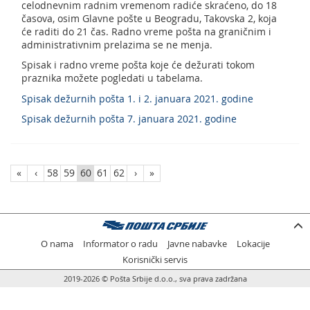
celodnevnim radnim vremenom radiće skraćeno, do 18
časova, osim Glavne pošte u Beogradu, Takovska 2, koja
će raditi do 21 čas. Radno vreme pošta na graničnim i
administrativnim prelazima se ne menja.
Spisak i radno vreme pošta koje će dežurati tokom
praznika možete pogledati u tabelama.
Spisak dežurnih pošta 1. i 2. januara 2021. godine
Spisak dežurnih pošta 7. januara 2021. godine
«
‹
58
59
60
61
62
›
»
O nama
Informator o radu
Javne nabavke
Lokacije
Korisnički servis
2019-2026 © Pošta Srbije d.o.o., sva prava zadržana