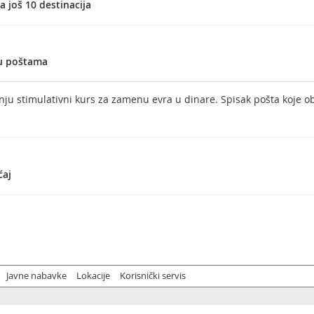
 još 10 destinacija
 u poštama
nju stimulativni kurs za zamenu evra u dinare. Spisak pošta koje o
ćaj
Javne nabavke
Lokacije
Korisnički servis