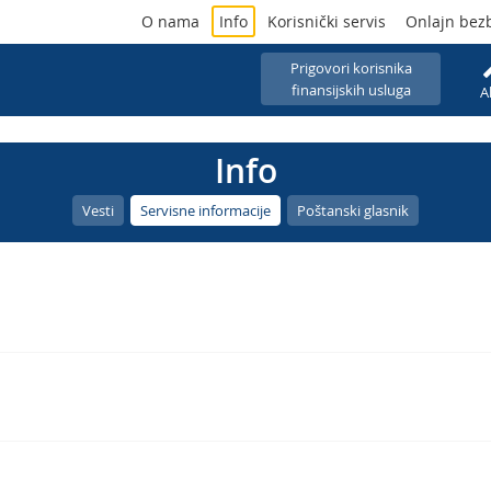
O nama
Info
Korisnički servis
Onlajn bez
Prigovori korisnika
finansijskih usluga
A
Info
Vesti
Servisne informacije
Poštanski glasnik