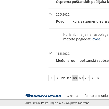
Otprema poštanskih pošiljaka ka
20.5.2020.
Povoljniji kurs za zamenu evra
Korisnicima je na raspolaga
možete pogledati
ovde
.
11.5.2020.
Međunarodni poštanski saobra
«
‹
66
67
68
69
70
›
»
O nama
Informator o radu
2019-2026 © Pošta Srbije d.o.o., sva prava zadržana