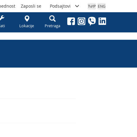
bednost
Zaposli se
Podsajtovi
ЋИР
ENG
lati
Lokacije
Pretraga