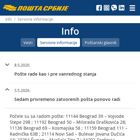
Пошта
Србије
Info
/
Servisne informacije
Info
д.о.о.
Vesti
Servisne informacije
Poštanski glasnik
8.5.2020.
Pošte rade kao i pre vanrednog stanja
5.5.2020.
Sedam privremeno zatvorenih pošta ponovo radi
Počele su sa radom pošte: 11144 Beograd 39 – Vojvode
Stepe 298 ; 11192 Beograd 50 – Milorada Draškovića 28;
11136 Beograd 69 – Kosmajska 58 ; 11159 Beograd 111 –
Radnička 63B ; 21114 Novi Sad – Bulevar Jovana Dučića
13; 23254 Šurjan – Maršala Tita 7 i 34202 Grošnica –