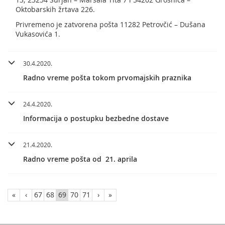
Oktobarskih žrtava 226.
Privremeno je zatvorena pošta 11282 Petrovčić – Dušana
Vukasovića 1.
30.4.2020.
Radno vreme pošta tokom prvomajskih praznika
24.4.2020.
Informacija o postupku bezbedne dostave
21.4.2020.
Radno vreme pošta od 21. aprila
«
‹
67
68
69
70
71
›
»