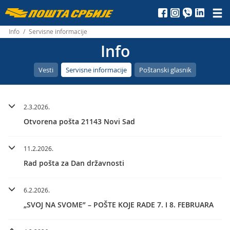
Пошта
Србије
Info
/
Servisne informacije
Info
д.о.о.
Vesti
Servisne informacije
Poštanski glasnik
2.3.2026.
Otvorena pošta 21143 Novi Sad
11.2.2026.
Rad pošta za Dan državnosti
6.2.2026.
„SVOJ NA SVOME” – POŠTE KOJE RADE 7. I 8. FEBRUARA