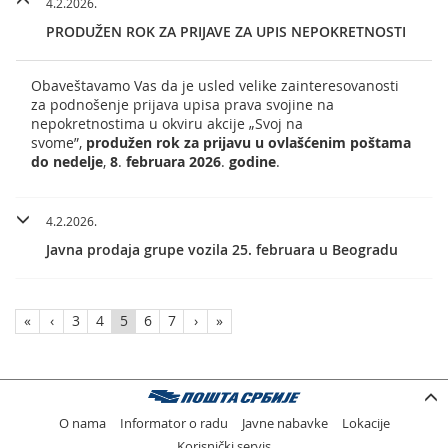
4.2.2026.
PRODUŽEN ROK ZA PRIJAVE ZA UPIS NEPOKRETNOSTI
Obaveštavamo Vas da je usled velike zainteresovanosti
za podnošenje prijava upisa prava svojine na
nepokretnostima u okviru akcije „Svoj na
svome”,
produžen rok za prijavu u ovlašćenim poštama
do nedelje
,
8
.
februara 2026
.
godine
.
4.2.2026.
Javna prodaja grupe vozila 25. februara u Beogradu
«
‹
3
4
5
6
7
›
»
O nama
Informator o radu
Javne nabavke
Lokacije
Korisnički servis