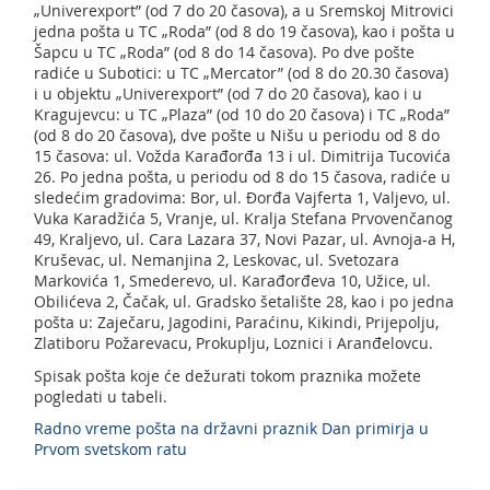
„Univerexport” (od 7 do 20 časova), a u Sremskoj Mitrovici
jedna pošta u TC „Roda” (od 8 do 19 časova), kao i pošta u
Šapcu u TC „Roda” (od 8 do 14 časova). Po dve pošte
radiće u Subotici: u TC „Mercator” (od 8 do 20.30 časova)
i u objektu „Univerexport” (od 7 do 20 časova), kao i u
Kragujevcu: u TC „Plaza” (od 10 do 20 časova) i TC „Roda”
(od 8 do 20 časova), dve pošte u Nišu u periodu od 8 do
15 časova: ul. Vožda Karađorđa 13 i ul. Dimitrija Tucovića
26. Po jedna pošta, u periodu od 8 do 15 časova, radiće u
sledećim gradovima: Bor, ul. Đorđa Vajferta 1, Valjevo, ul.
Vuka Karadžića 5, Vranje, ul. Kralja Stefana Prvovenčanog
49, Kraljevo, ul. Cara Lazara 37, Novi Pazar, ul. Avnoja-a H,
Kruševac, ul. Nemanjina 2, Leskovac, ul. Svetozara
Markovića 1, Smederevo, ul. Karađorđeva 10, Užice, ul.
Obilićeva 2, Čačak, ul. Gradsko šetalište 28, kao i po jedna
pošta u: Zaječaru, Jagodini, Paraćinu, Kikindi, Prijepolju,
Zlatiboru Požarevacu, Prokuplju, Loznici i Aranđelovcu.
Spisak pošta koje će dežurati tokom praznika možete
pogledati u tabeli.
Radno vreme pošta na državni praznik Dan primirja u
Prvom svetskom ratu