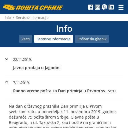
Пошта
Србије
Info
/
Servisne informacije
Info
д.о.о.
Vesti
Servisne informacije
Poštanski glasnik
22.11.2019.
Javna prodaja u Jagodini
7.11.2019.
Radno vreme pošta za Dan primirja u Prvom sv. ratu
Na dan državnog praznika Dan primirja u Prvom
svetskom ratu, u ponedeljak 11. novembra 2019. godine,
dežuraće 75 pošta širom Srbije. Glavna pošta u
Beogradu, u ul. Takovska 2, kao i pošte na graničnim i
administrativnim prelazima radiće non-stop, osim pošte