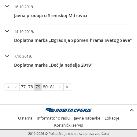
16.10.2019.
Javna prodaja u Sremskoj Mitrovici
14.10.2019.
Doplatna marka „Izgradnja Spomen-hrama Svetog Save”
7.10.2019.
Doplatna marka „Dečija nedelja 2019”
«
‹
77
78
79
80
81
›
»
O nama
Informator o radu
Javne nabavke
Lokacije
Korisnički servis
2019-2026 © Pošta Srbije d.o.o., sva prava zadržana