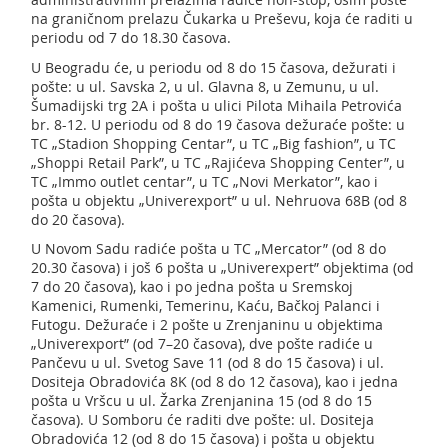
na graničnom prelazu Čukarka u Preševu, koja će raditi u
periodu od 7 do 18.30 časova.
U Beogradu će, u periodu od 8 do 15 časova, dežurati i
pošte: u ul. Savska 2, u ul. Glavna 8, u Zemunu, u ul.
Šumadijski trg 2A i pošta u ulici Pilota Mihaila Petrovića
br. 8-12. U periodu od 8 do 19 časova dežuraće pošte: u
TC „Stadion Shopping Centar”, u TC „Big fashion”, u TC
„Shoppi Retail Park”, u TC „Rajićeva Shopping Center”, u
TC „Immo outlet centar”, u TC „Novi Merkator”, kao i
pošta u objektu „Univerexport” u ul. Nehruova 68B (od 8
do 20 časova).
U Novom Sadu radiće pošta u TC „Mercator” (od 8 do
20.30 časova) i još 6 pošta u „Univerexpert” objektima (od
7 do 20 časova), kao i po jedna pošta u Sremskoj
Kamenici, Rumenki, Temerinu, Kaću, Bačkoj Palanci i
Futogu. Dežuraće i 2 pošte u Zrenjaninu u objektima
„Univerexport” (od 7–20 časova), dve pošte radiće u
Pančevu u ul. Svetog Save 11 (od 8 do 15 časova) i ul.
Dositeja Obradovića 8K (od 8 do 12 časova), kao i jedna
pošta u Vršcu u ul. Žarka Zrenjanina 15 (od 8 do 15
časova). U Somboru će raditi dve pošte: ul. Dositeja
Obradovića 12 (od 8 do 15 časova) i pošta u objektu