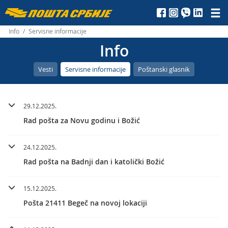
Пошта
Србије
Info
/
Servisne informacije
Info
д.о.о.
Vesti
Servisne informacije
Poštanski glasnik
29.12.2025.
Rad pošta za Novu godinu i Božić
24.12.2025.
Rad pošta na Badnji dan i katolički Božić
15.12.2025.
Pošta 21411 Begeč na novoj lokaciji