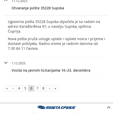
11.12.2025.
Otvaranje pošte 35228 Supska
Ugovorna pošta 35228 Supska otpočela je sa radom na
adresi Karađorđeva 97, u naselju Supska, opština
Ćuprija.
Nova pošta pruža usluge uplate i isplate novca i prijema i
dostave pošiljaka. Radno vreme je radnim danima od
7.30 do 11 časova.
1.12.2025.
Vozila na javnim licitacijama 16–23. decembra
«
‹
4
5
6
7
8
›
»