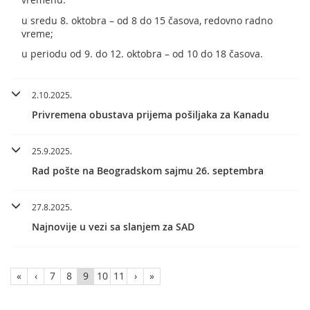
u sredu 8. oktobra – od 8 do 15 časova, redovno radno
vreme;
u periodu od 9. do 12. oktobra – od 10 do 18 časova.
2.10.2025.
Privremena obustava prijema pošiljaka za Kanadu
25.9.2025.
Rad pošte na Beogradskom sajmu 26. septembra
27.8.2025.
Najnovije u vezi sa slanjem za SAD
«
‹
7
8
9
10
11
›
»