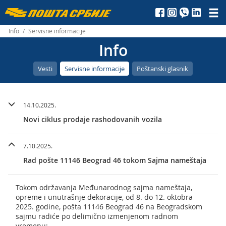
Пошта
Србије
Info
/
Servisne informacije
Info
д.о.о.
Vesti
Servisne informacije
Poštanski glasnik
14.10.2025.
Novi ciklus prodaje rashodovanih vozila
7.10.2025.
Rad pošte 11146 Beograd 46 tokom Sajma nameštaja
Tokom održavanja Međunarodnog sajma nameštaja,
opreme i unutrašnje dekoracije, od 8. do 12. oktobra
2025. godine, pošta 11146 Beograd 46 na Beogradskom
sajmu radiće po delimično izmenjenom radnom
vremenu: