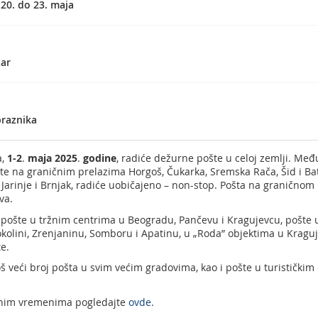
 20. do 23. maja
zar
raznika
a,
1
-
2
.
maja
2025
.
godine
, radiće dežurne pošte u celoj zemlji. Međ
te na graničnim prelazima Horgoš, Čukarka, Sremska Rača, Šid i Bat
Jarinje i Brnjak, radiće uobičajeno – non-stop. Pošta na graničnom
va.
 pošte u tržnim centrima u Beogradu, Pančevu i Kragujevcu, pošte 
olini, Zrenjaninu, Somboru i Apatinu, u „Roda” objektima u Kraguje
e.
š veći broj pošta u svim većim gradovima, kao i pošte u turističkim 
adnim vremenima pogledajte
ovde
.