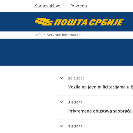
Stanovništvo
Privreda
Пошта
Србије
Info
/
Servisne informacije
д.о.о.
20.5.2025.
Vozila na javnim licitacijama u
8.5.2025.
Privremena obustava saobraćaj
7.5.2025.