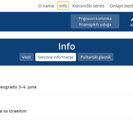
O nama
Info
Korisnički servis
Onlajn bez
Prigovori korisnika
finansijskih usluga
A
Info
Vesti
Servisne informacije
Poštanski glasnik
 Beogradu 3–4. juna
a sa Izraelom