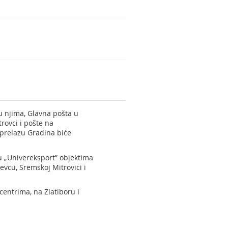
u njima, Glavna pošta u
rovci i pošte na
 prelazu Gradina biće
u „Univereksport” objektima
vcu, Sremskoj Mitrovici i
centrima, na Zlatiboru i