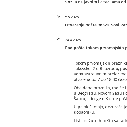
Vozila na javnim licitacijama od
5.5.2025.
Otvaranje pošte 36329 Novi Pa
24.4.2025.
Rad pošta tokom prvomajskih p
Tokom prvomajskih praznik
Takovskoj 2 u Beogradu, poš
administrativnim prelazima 
otvorena od 7 do 18.30 časo
Oba dana praznika, radiće i
u Beogradu, Novom Sadu i ok
Šapcu, i druge dežurne pošt
U petak 2. maja, dežuraće jo
Kopaoniku.
Listu dežurnih pošta sa r