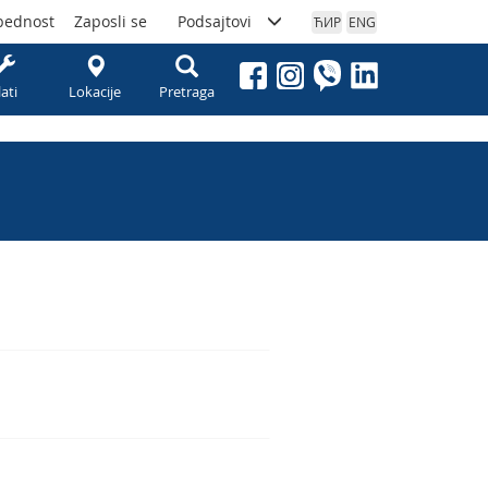
bednost
Zaposli se
Podsajtovi
ЋИР
ENG
lati
Lokacije
Pretraga