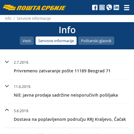
Пошта
Србије
Info
/
Servisne informacije
Info
д.о.о.
Vesti
Servisne informacije
Poštanski glasnik
2.7.2019.
Privremeno zatvaranje pošte 11189 Beograd 71
11.6.2019.
Niš: javna prodaja sadržine neisporučivih pošiljaka
5.6.2019.
Dostava na poplavljenom području RRJ Kraljevo, Čačak