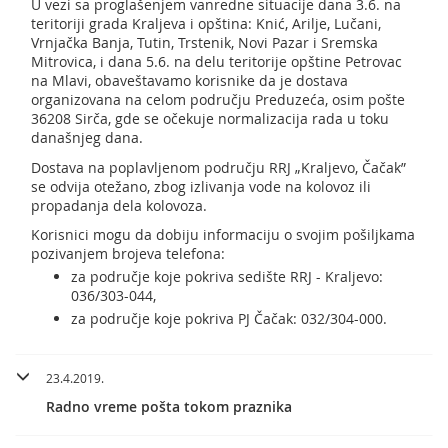
U vezi sa proglašenjem vanredne situacije dana 3.6. na
teritoriji grada Kraljeva i opština: Knić, Arilje, Lučani,
Vrnjačka Banja, Tutin, Trstenik, Novi Pazar i Sremska
Mitrovica, i dana 5.6. na delu teritorije opštine Petrovac
na Mlavi, obaveštavamo korisnike da je dostava
organizovana na celom području Preduzeća, osim pošte
36208 Sirča, gde se očekuje normalizacija rada u toku
današnjeg dana.
Dostava na poplavljenom području RRJ „Kraljevo, Čačak”
se odvija otežano, zbog izlivanja vode na kolovoz ili
propadanja dela kolovoza.
Korisnici mogu da dobiju informaciju o svojim pošiljkama
pozivanjem brojeva telefona:
za područje koje pokriva sedište RRJ - Kraljevo:
036/303-044,
za područje koje pokriva PJ Čačak: 032/304-000.
23.4.2019.
Radno vreme pošta tokom praznika