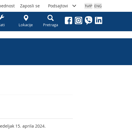
bednost
Zaposli se
Podsajtovi
ЋИР
ENG
lati
Lokacije
Pretraga
edeljak 15. aprila 2024.