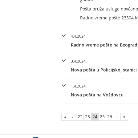
Pošta pruža usluge novčanog
Radno vreme pošte 23304 Ki
4.4.2024.
Radno vreme pošte na Beograds
3.4.2024.
Nova pošta u Policijskoj stanici
1.4.2024.
Nova pošta na Voždovcu
«
‹
22
23
24
25
26
›
»