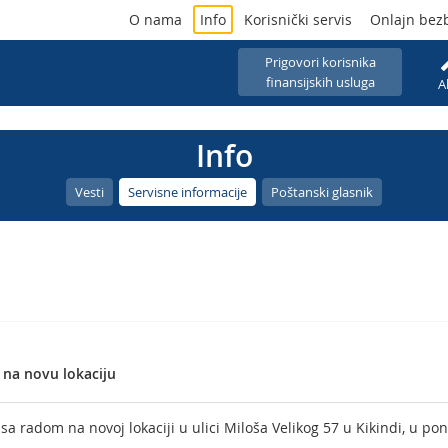
O nama
Info
Korisnički servis
Onlajn bez
Prigovori korisnika
finansijskih usluga
A
Info
Vesti
Servisne informacije
Poštanski glasnik
 na novu lokaciju
a radom na novoj lokaciji u ulici Miloša Velikog 57 u Kikindi, u pon