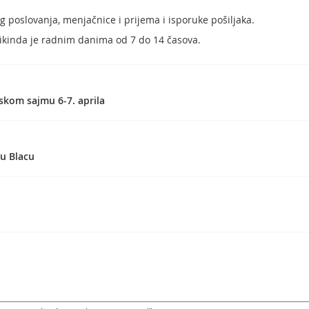
 poslovanja, menjačnice i prijema i isporuke pošiljaka.
kinda je radnim danima od 7 do 14 časova.
kom sajmu 6-7. aprila
 u Blacu