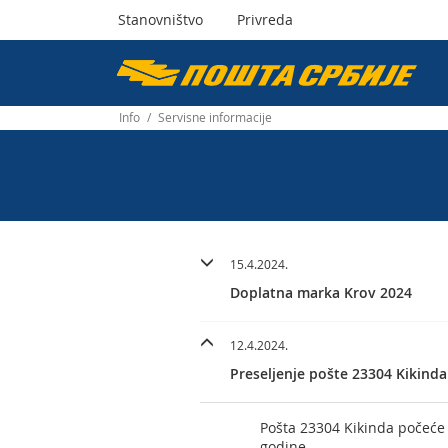
Stanovništvo
Privreda
Пошта
Србије
Info
/
Servisne informacije
д.о.о.
15.4.2024.
Doplatna marka Krov 2024
12.4.2024.
Preseljenje pošte 23304 Kikinda
Pošta 23304 Kikinda počeće s
godine.