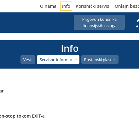
O nama
Info
Korisnički servis
Onlajn bez
Prigovori korisnika
finansijskih usluga
A
Info
Vesti
Servisne informacije
Poštanski glasnik
ar
on-stop tokom EXIT-a