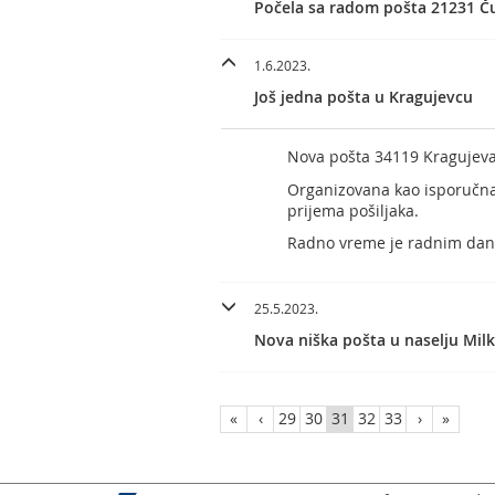
Počela sa radom pošta 21231 Č
1.6.2023.
Još jedna pošta u Kragujevcu
Nova pošta 34119 Kragujeva
Organizovana kao isporučna 
prijema pošiljaka.
Radno vreme je radnim dani
25.5.2023.
Nova niška pošta u naselju Milk
«
‹
29
30
31
32
33
›
»