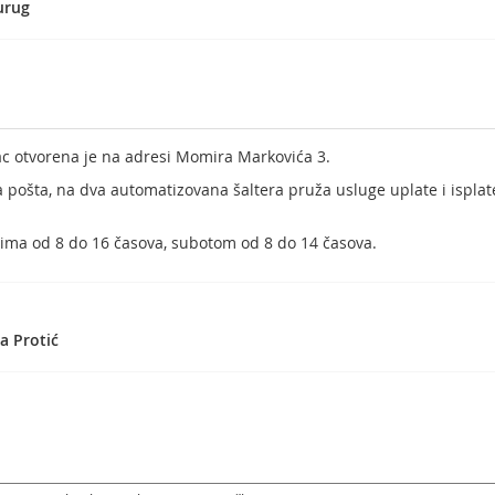
urug
c otvorena je na adresi Momira Markovića 3.
pošta, na dva automatizovana šaltera pruža usluge uplate i isplat
ma od 8 do 16 časova, subotom od 8 do 14 časova.
a Protić