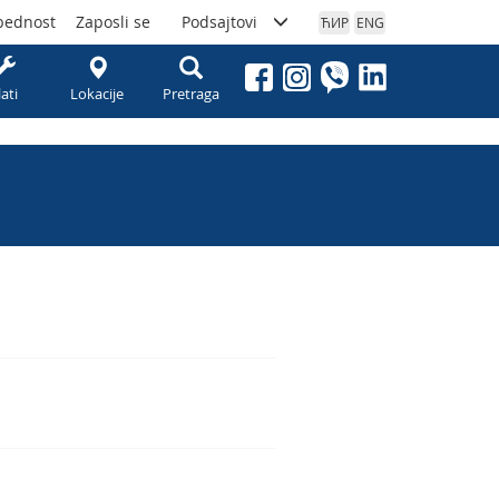
bednost
Zaposli se
Podsajtovi
ЋИР
ENG
lati
Lokacije
Pretraga