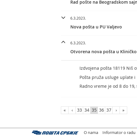
Rad pošte na Beogradskom sajm
6.3.2023.
Nova pošta u PU Valjevo
6.3.2023.
Otvorena nova pošta u Kliničk
Izdvojena pošta 18119 Niš o
Pošta pruža usluge uplate i 
Radno vreme je od 8 do 19,
«
‹
33
34
35
36
37
›
»
O nama
Informator o radu