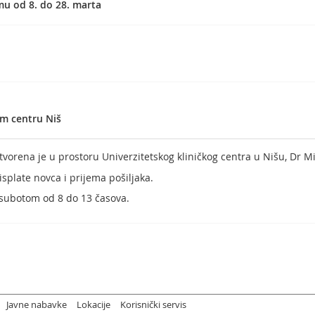
u od 8. do 28. marta
om centru Niš
tvorena je u prostoru Univerzitetskog kliničkog centra u Nišu, Dr M
isplate novca i prijema pošiljaka.
 subotom od 8 do 13 časova.
Javne nabavke
Lokacije
Korisnički servis