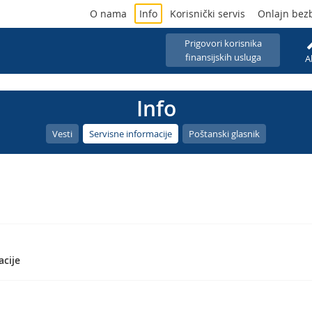
O nama
Info
Korisnički servis
Onlajn bez
Prigovori korisnika
finansijskih usluga
A
Info
Vesti
Servisne informacije
Poštanski glasnik
acije