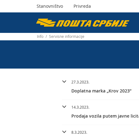
Stanovništvo
Privreda
Пошта
Србије
Info
/
Servisne informacije
д.о.о.
27.3.2023.
Doplatna marka „Krov 2023”
14.3.2023.
Prodaja vozila putem javne licit
8.3.2023.