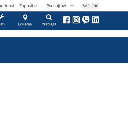
bednost
Zaposli se
Podsajtovi
ЋИР
ENG
lati
Lokacije
Pretraga