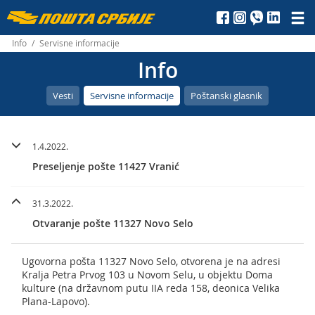
Пошта
Србије
Info
/
Servisne informacije
Info
д.о.о.
Vesti
Servisne informacije
Poštanski glasnik
1.4.2022.
Preseljenje pošte 11427 Vranić
31.3.2022.
Otvaranje pošte 11327 Novo Selo
Ugovorna pošta 11327 Novo Selo, otvorena je na adresi
Kralja Petra Prvog 103 u Novom Selu, u objektu Doma
kulture (na državnom putu IIA reda 158, deonica Velika
Plana-Lapovo).