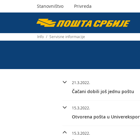
Stanovništvo
Privreda
Пошта
Србије
Info
/
Servisne informacije
д.о.о.
21.3.2022.
Čačani dobili još jednu poštu
15.3.2022.
Otvorena pošta u Univerekspor
15.3.2022.