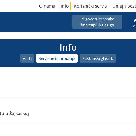
O nama
Info
Korisnički servis
Onlajn bez
Prigovori korisnika
finansijskih usluga
A
Info
Vesti
Servisne informacije
Poštanski glasnik
tu u Šajkaškoj