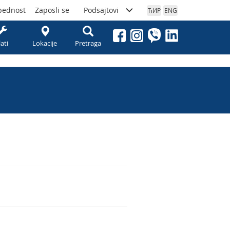
bednost
Zaposli se
Podsajtovi
ЋИР
ENG
lati
Lokacije
Pretraga