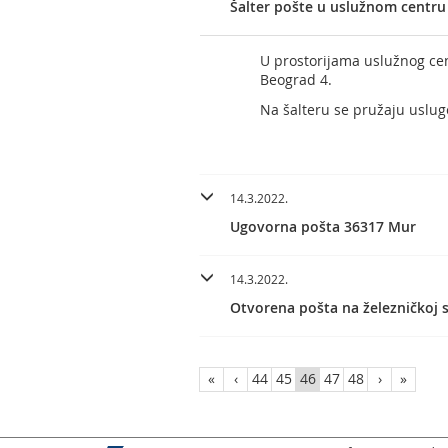
Šalter pošte u uslužnom centru
U prostorijama uslužnog cen
Beograd 4.
Na šalteru se pružaju uslug
14.3.2022.
Ugovorna pošta 36317 Mur
14.3.2022.
Otvorena pošta na železničkoj 
«
‹
44
45
46
47
48
›
»