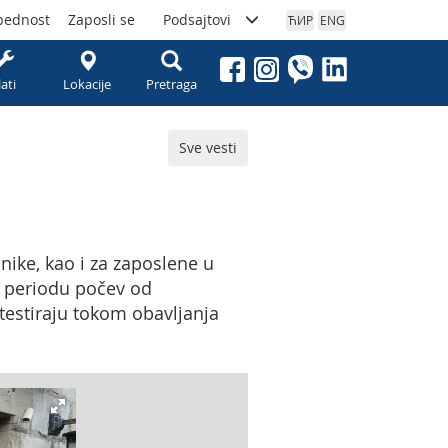
bednost
Zaposli se
Podsajtovi
ЋИР
ENG
lati
Lokacije
Pretraga
Sve vesti
nike, kao i za zaposlene u
om periodu počev od
 testiraju tokom obavljanja