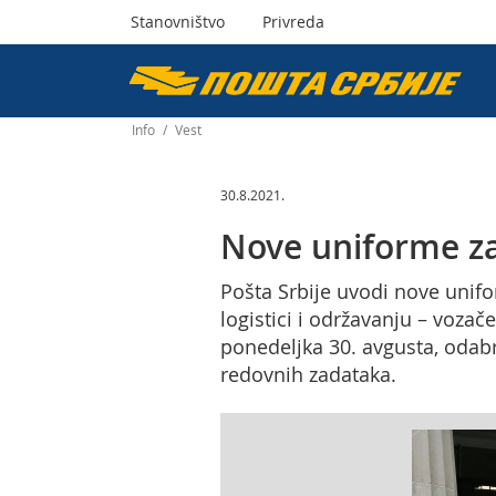
Stanovništvo
Privreda
Пошта
Србије
Info
/
Vest
д.о.о.
30.8.2021.
Nove uniforme za
Pošta Srbije uvodi nove unifo
logistici i održavanju – voza
ponedeljka 30. avgusta, odabra
redovnih zadataka.