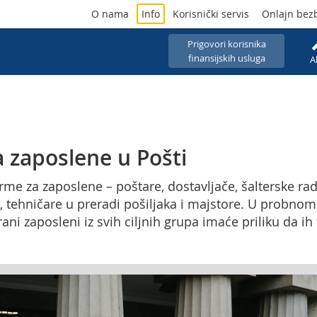
O nama
Info
Korisnički servis
Onlajn bez
Prigovori korisnika
finansijskih usluga
A
 zaposlene u Pošti
rme za zaposlene – poštare, dostavljače, šalterske rad
če, tehničare u preradi pošiljaka i majstore. U probn
ni zaposleni iz svih ciljnih grupa imaće priliku da ih