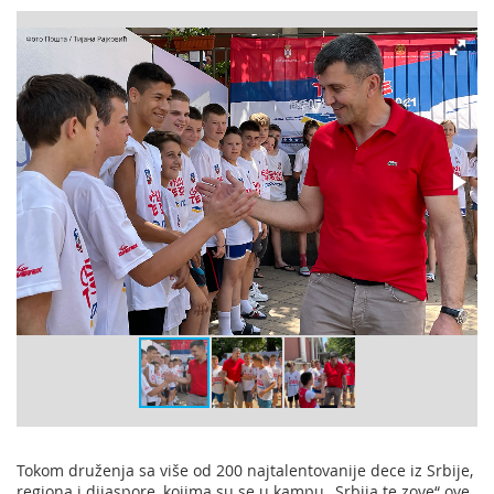
Tokom druženja sa više od 200 najtalentovanije dece iz Srbije,
regiona i dijaspore, kojima su se u kampu „Srbija te zove“ ove