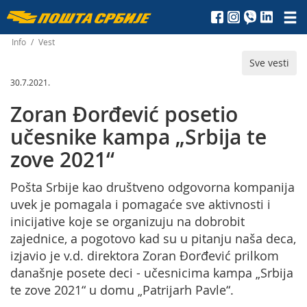
Пошта
Србије
Info
/
Vest
Sve vesti
д.о.о.
30.7.2021.
Zoran Đorđević posetio
učesnike kampa „Srbija te
zove 2021“
Pošta Srbije kao društveno odgovorna kompanija
uvek je pomagala i pomagaće sve aktivnosti i
inicijative koje se organizuju na dobrobit
zajednice, a pogotovo kad su u pitanju naša deca,
izjavio je v.d. direktora Zoran Đorđević prilkom
današnje posete deci - učesnicima kampa „Srbija
te zove 2021“ u domu „Patrijarh Pavle“.