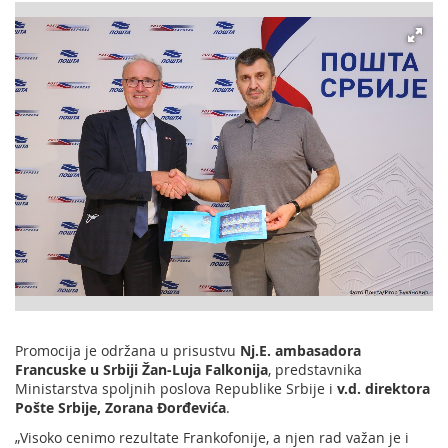
Promocija je održana u prisustvu
Nj.E. ambasadora
Francuske u Srbiji Žan-Luja Falkonija
, predstavnika
Ministarstva spoljnih poslova Republike Srbije i
v.d. direktora
Pošte Srbije, Zorana Đorđevića
.
„Visoko cenimo rezultate Frankofonije, a njen rad važan je i