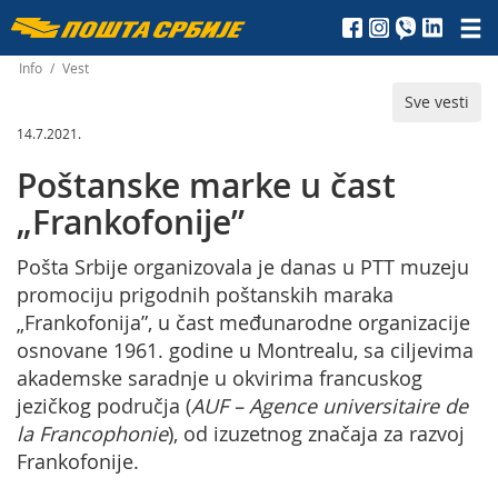
Пошта
Србије
Info
/
Vest
Sve vesti
д.о.о.
14.7.2021.
Poštanske marke u čast
„Frankofonije”
Pošta Srbije organizovala je danas u PTT muzeju
promociju prigodnih poštanskih maraka
„Frankofonija”, u čast međunarodne organizacije
osnovane 1961. godine u Montrealu, sa ciljevima
akademske saradnje u okvirima francuskog
jezičkog područja (
AUF – Agence universitaire de
la Francophonie
), od izuzetnog značaja za razvoj
Frankofonije.