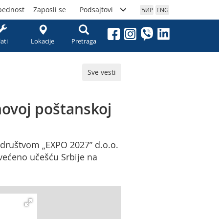
bednost
Zaposli se
Podsajtovi
ЋИР
ENG
lati
Lokacije
Pretraga
Sve vesti
novoj poštanskoj
m društvom „EXPO 2027” d.o.o.
većeno učešću Srbije na