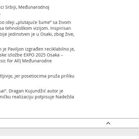
ici Srbiji, Međunarodnoj
.
po ideji „plutajuće šume” sa živom
sa tehnološkom vizijom. Inspirisan
je jedinstven je u Osaki, zbog žive,
 je Paviljon izgrađen reciklabilno je,
tske izložbe EXPO 2025 Osaka –
usic for All) Međunarodne
jivije, jer posetiocima pruža priliku
sai”. Dragan Kujundžić autor je
tničku realizaciju potpisuje Nadežda