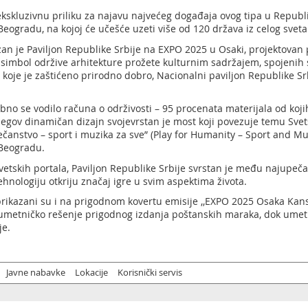
kskluzivnu priliku za najavu najvećeg događaja ovog tipa u Republ
Beogradu, na kojoj će učešće uzeti više od 120 država iz celog sveta
an je Paviljon Republike Srbije na EXPO 2025 u Osaki, projektovan 
simbol održive arhitekture prožete kulturnim sadržajem, spojenih 
oje je zaštićeno prirodno dobro, Nacionalni paviljon Republike Srbi
bno se vodilo računa o održivosti – 95 procenata materijala od kojih
jegov dinamičan dizajn svojevrstan je most koji povezuje temu Sve
večanstvo – sport i muzika za sve” (Play for Humanity – Sport and M
 Beogradu.
vetskih portala, Paviljon Republike Srbije svrstan je među najupečatl
ehnologiju otkriju značaj igre u svim aspektima života.
a prikazani su i na prigodnom kovertu emisije ,,EXPO 2025 Osaka Kan
 za umetničko rešenje prigodnog izdanja poštanskih maraka, dok ume
je.
Javne nabavke
Lokacije
Korisnički servis