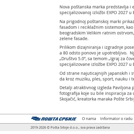
Nova poštanska marka predstavlja i e
specijalizovanoj izložbi EXPO 2027 u 
Na prigodnoj poštanskoj marki prikaz
fasadom i reciklažnim sistemom, kao 
beogradskim Velikim ratnim ostrvom, k
zelene fasade.
Prilikom dizajniranja i izgradnje pose
a 80 odsto ponovo je upotrebljivo. N
„Društvo 5.0”, sa temom „Igraj za čo
specijalizovane izložbe EXPO 2027 u
Od strane najuticajnijih japanskih i s
da kroz muziku, ples, sport, nauku i t
Detalji atraktivnog izgleda Paviljon
fotografija koje su bile inspiracija
Skojačić, kreatorka maraka Pošte Srbi
O nama
Informator o radu
2019-2026 © Pošta Srbije d.o.o., sva prava zadržana