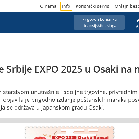
O nama
Info
Korisnički servis
Onlajn bez
Prigovori korisnika
finansijskih usluga
A
ke Srbije EXPO 2025 u Osaki na 
inistarstvom unutrašnje i spoljne trgovine, privredni
 objavila je prigodno izdanje poštanskih maraka pos
koja se održava u japanskom gradu Osaki.