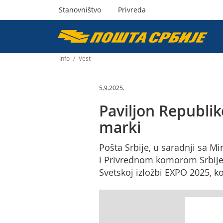
Stanovništvo
Privreda
Пошта
Србије
Info
/
Vest
д.о.о.
5.9.2025.
Paviljon Republi
marki
Pošta Srbije, u saradnji sa M
i Privrednom komorom Srbije,
Svetskoj izložbi EXPO 2025, 