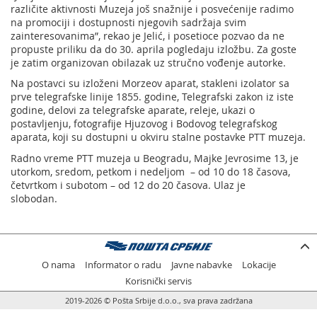
različite aktivnosti Muzeja još snažnije i posvećenije radimo
na promociji i dostupnosti njegovih sadržaja svim
zainteresovanima”, rekao je Jelić, i posetioce pozvao da ne
propuste priliku da do 30. aprila pogledaju izložbu. Za goste
je zatim organizovan obilazak uz stručno vođenje autorke.
Na postavci su izloženi Morzeov aparat, stakleni izolator sa
prve telegrafske linije 1855. godine, Telegrafski zakon iz iste
godine, delovi za telegrafske aparate, releje, ukazi o
postavljenju, fotografije Hjuzovog i Bodovog telegrafskog
aparata, koji su dostupni u okviru stalne postavke PTT muzeja.
Radno vreme PTT muzeja u Beogradu, Majke Jevrosime 13, je
utorkom, sredom, petkom i nedeljom – od 10 do 18 časova,
četvrtkom i subotom – od 12 do 20 časova. Ulaz je
slobodan.
O nama
Informator o radu
Javne nabavke
Lokacije
Korisnički servis
2019-2026 © Pošta Srbije d.o.o., sva prava zadržana