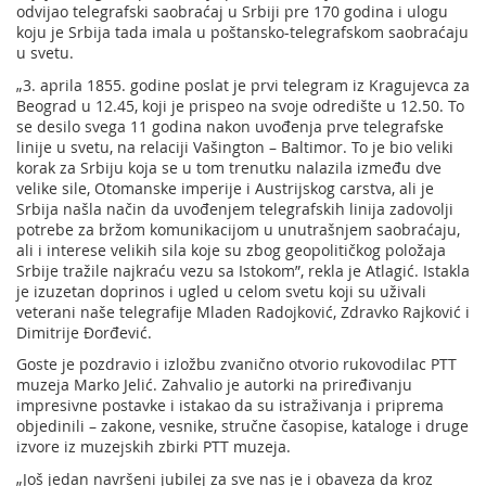
odvijao telegrafski saobraćaj u Srbiji pre 170 godina i ulogu
koju je Srbija tada imala u poštansko-telegrafskom saobraćaju
u svetu.
„3. aprila 1855. godine poslat je prvi telegram iz Kragujevca za
Beograd u 12.45, koji je prispeo na svoje odredište u 12.50. To
se desilo svega 11 godina nakon uvođenja prve telegrafske
linije u svetu, na relaciji Vašington – Baltimor. To je bio veliki
korak za Srbiju koja se u tom trenutku nalazila između dve
velike sile, Otomanske imperije i Austrijskog carstva, ali je
Srbija našla način da uvođenjem telegrafskih linija zadovolji
potrebe za bržom komunikacijom u unutrašnjem saobraćaju,
ali i interese velikih sila koje su zbog geopolitičkog položaja
Srbije tražile najkraću vezu sa Istokom”, rekla je Atlagić. Istakla
je izuzetan doprinos i ugled u celom svetu koji su uživali
veterani naše telegrafije Mladen Radojković, Zdravko Rajković i
Dimitrije Đorđević.
Goste je pozdravio i izložbu zvanično otvorio rukovodilac PTT
muzeja Marko Jelić. Zahvalio je autorki na priređivanju
impresivne postavke i istakao da su istraživanja i priprema
objedinili – zakone, vesnike, stručne časopise, kataloge i druge
izvore iz muzejskih zbirki PTT muzeja.
„Još jedan navršeni jubilej za sve nas je i obaveza da kroz