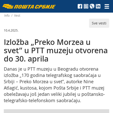
Пошта
Србије
Info
/
Vest
Sve vesti
д.о.о.
10.4.2025.
Izložba „Preko Morzea u
svet” u PTT muzeju otvorena
do 30. aprila
Danas je u PTT muzeju u Beogradu otvorena
izložba „170 godina telegrafskog saobraćaja u
Srbiji – Preko Morzea u svet”, autorke Nine
Atlagić, kustosa, kojom Pošta Srbije i PTT muzej
obeležavaju još jedan veliki jubilej u poštansko-
telegrafsko-telefonskom saobraćaju.