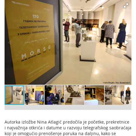
Autorka izložbe Nina Atlagić predočila je početke, prekretnice
i najvažnija otkrića i datume u razvoju telegrafskog saobraćaja
koji je omogućio prenošenje poruka na daljinu, kako se