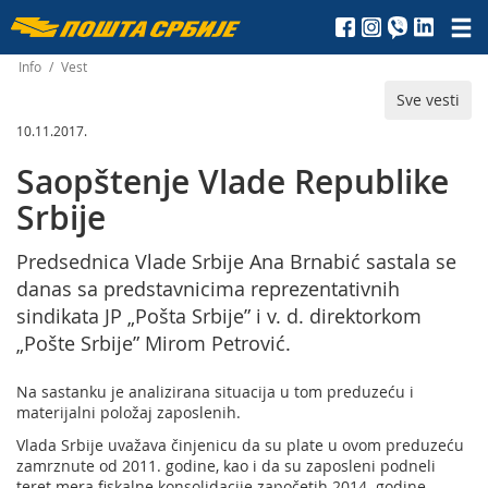
Пошта
Србије
Info
/
Vest
Sve vesti
д.о.о.
10.11.2017.
Saopštenje Vlade Republike
Srbije
Predsednica Vlade Srbije Ana Brnabić sastala se
danas sa predstavnicima reprezentativnih
sindikata JP „Pošta Srbije” i v. d. direktorkom
„Pošte Srbije” Mirom Petrović.
Na sastanku je analizirana situacija u tom preduzeću i
materijalni položaj zaposlenih.
Vlada Srbije uvažava činjenicu da su plate u ovom preduzeću
zamrznute od 2011. godine, kao i da su zaposleni podneli
teret mera fiskalne konsolidacije započetih 2014. godine.