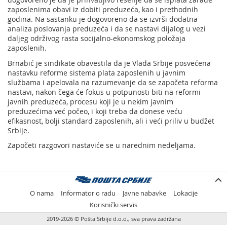
zaposlenima obavi iz dobiti preduzeća, kao i prethodnih
godina. Na sastanku je dogovoreno da se izvrši dodatna
analiza poslovanja preduzeća i da se nastavi dijalog u vezi
daljeg održivog rasta socijalno-ekonomskog položaja
zaposlenih.
Brnabić je sindikate obavestila da je Vlada Srbije posvećena
nastavku reforme sistema plata zaposlenih u javnim
službama i apelovala na razumevanje da se započeta reforma
nastavi, nakon čega će fokus u potpunosti biti na reformi
javnih preduzeća, procesu koji je u nekim javnim
preduzećima već počeo, i koji treba da donese veću
efikasnost, bolji standard zaposlenih, ali i veći priliv u budžet
Srbije.
Započeti razgovori nastaviće se u narednim nedeljama.
O nama
Informator o radu
Javne nabavke
Lokacije
Korisnički servis
2019-2026 © Pošta Srbije d.o.o., sva prava zadržana