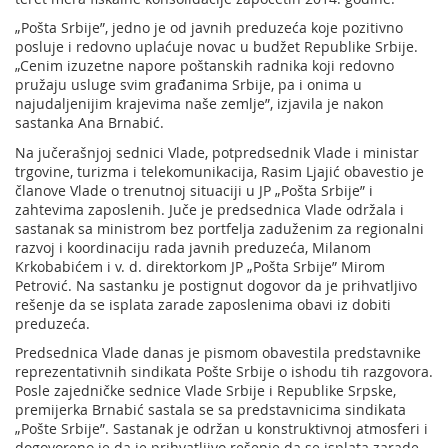
„Pošta Srbije”, jedno je od javnih preduzeća koje pozitivno
posluje i redovno uplaćuje novac u budžet Republike Srbije.
„Cenim izuzetne napore poštanskih radnika koji redovno
pružaju usluge svim građanima Srbije, pa i onima u
najudaljenijim krajevima naše zemlje”, izjavila je nakon
sastanka Ana Brnabić.
Na jučerašnjoj sednici Vlade, potpredsednik Vlade i ministar
trgovine, turizma i telekomunikacija, Rasim Ljajić obavestio je
članove Vlade o trenutnoj situaciji u JP „Pošta Srbije” i
zahtevima zaposlenih. Juče je predsednica Vlade održala i
sastanak sa ministrom bez portfelja zaduženim za regionalni
razvoj i koordinaciju rada javnih preduzeća, Milanom
Krkobabićem i v. d. direktorkom JP „Pošta Srbije” Mirom
Petrović. Na sastanku je postignut dogovor da je prihvatljivo
rešenje da se isplata zarade zaposlenima obavi iz dobiti
preduzeća.
Predsednica Vlade danas je pismom obavestila predstavnike
reprezentativnih sindikata Pošte Srbije o ishodu tih razgovora.
Posle zajedničke sednice Vlade Srbije i Republike Srpske,
premijerka Brnabić sastala se sa predstavnicima sindikata
„Pošte Srbije”. Sastanak je održan u konstruktivnoj atmosferi i
dogovoreno je da je prihvatljivo rešenje da se isplata zarade