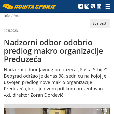
Пошта
Србије
Info
/
Vest
Sve vesti
д.о.о.
12.5.2023.
Nadzorni odbor odobrio
predlog makro organizacije
Preduzeća
Nadzorni odbor Javnog preduzeća „Pošta Srbije“,
Beograd održao je danas 38. sednicu na kojoj je
usvojen predlog nove makro organizacije
Preduzeća, koju je ovom prilikom prezentovao
v.d. direktor Zoran Đorđević.