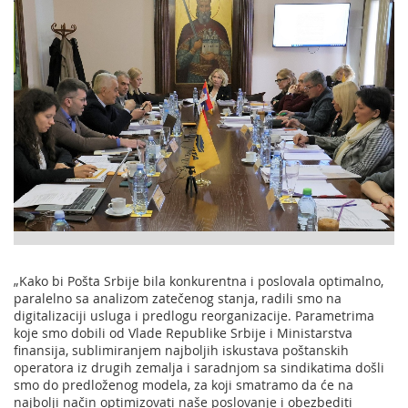
„Kako bi Pošta Srbije bila konkurentna i poslovala optimalno,
paralelno sa analizom zatečenog stanja, radili smo na
digitalizaciji usluga i predlogu reorganizacije. Parametrima
koje smo dobili od Vlade Republike Srbije i Ministarstva
finansija, sublimiranjem najboljih iskustava poštanskih
operatora iz drugih zemalja i saradnjom sa sindikatima došli
smo do predloženog modela, za koji smatramo da će na
najbolji način optimizovati naše poslovanje i obezbediti