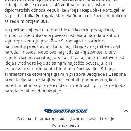
izdanje emisije maraka „140 godina od uspostavljanja
diplomatskih odnosa Republike Srbije i Republike Portugalije”
za predsednika Portugala Marsela Rebela de Sozu, simbolično
sa rednim brojem 001.
Na poštanskoj marki u formi bloka i kovertu prvog dana,
simbolično je prikazana povezanost dvaju naroda u kulturi,
koju reprezentuju pisci Žoze Saramago i Ivo Andrić,
najizrazitiji predstavnici kulturnog i književnog miljea svojih
naroda, i nosioci Nobelove nagrade za književnost. Motiv
zajedničkog nacionalnog drveta – hrasta, ilustruje istovetnost
ideja i vrednosti koje se sa njim najčešće povezuju, ali i
jedinstvenost nacionalnih identiteta Portugalije i Srbije, a
arhitektonska ostvarenja glavnih gradova Beograda i Lisabona
predstavljena su zdanjima nacionalnih parlamenata, koji
pored umetničke prenose i idejnu vrednost – privrženosti oba
naroda idealima demokratije.
O nama
Informator o radu
Javne nabavke
Lokacije
Korisnički servis