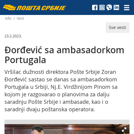
Пошта
Србије
Info
/
Vest
Sve vesti
д.о.о.
23.2.2023.
Đorđević sa ambasadorkom
Portugala
Vršilac dužnosti direktora Pošte Srbije Zoran
Đorđević sastao se danas sa ambasadorkom
Portugala u Srbiji, Nj.E. Virdžinijom Pinom sa
kojom je razgovarao o planovima za dalju
saradnju Pošte Srbije i ambasade, kao i o
saradnji dvaju poštanska operatora.