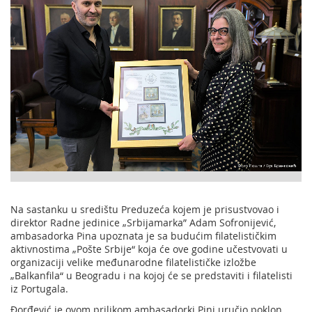
Na sastanku u središtu Preduzeća kojem je prisustvovao i
direktor Radne jedinice „Srbijamarka” Adam Sofronijević,
ambasadorka Pina upoznata je sa budućim filatelističkim
aktivnostima „Pošte Srbije“ koja će ove godine učestvovati u
organizaciji velike međunarodne filatelističke izložbe
„Balkanfila“ u Beogradu i na kojoj će se predstaviti i filatelisti
iz Portugala.
Đorđević je ovom prilikom ambasadorki Pini uručio poklon