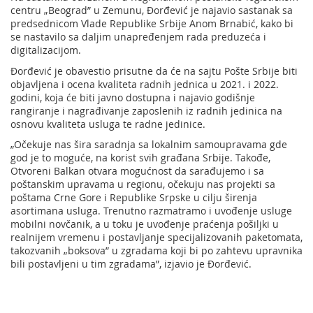
centru „Beograd” u Zemunu, Đorđević je najavio sastanak sa
predsednicom Vlade Republike Srbije Anom Brnabić, kako bi
se nastavilo sa daljim unapređenjem rada preduzeća i
digitalizacijom.
Đorđević je obavestio prisutne da će na sajtu Pošte Srbije biti
objavljena i ocena kvaliteta radnih jednica u 2021. i 2022.
godini, koja će biti javno dostupna i najavio godišnje
rangiranje i nagrađivanje zaposlenih iz radnih jedinica na
osnovu kvaliteta usluga te radne jedinice.
„Očekuje nas šira saradnja sa lokalnim samoupravama gde
god je to moguće, na korist svih građana Srbije. Takođe,
Otvoreni Balkan otvara mogućnost da sarađujemo i sa
poštanskim upravama u regionu, očekuju nas projekti sa
poštama Crne Gore i Republike Srpske u cilju širenja
asortimana usluga. Trenutno razmatramo i uvođenje usluge
mobilni novčanik, a u toku je uvođenje praćenja pošiljki u
realnijem vremenu i postavljanje specijalizovanih paketomata,
takozvanih „boksova” u zgradama koji bi po zahtevu upravnika
bili postavljeni u tim zgradama”, izjavio je Đorđević.