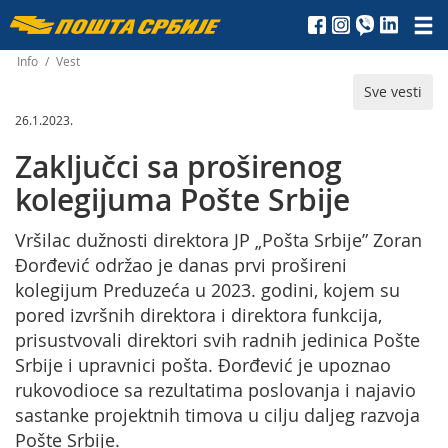
Пошта
Србије
Info
/
Vest
Sve vesti
д.о.о.
26.1.2023.
Zaključci sa proširenog
kolegijuma Pošte Srbije
Vršilac dužnosti direktora JP „Pošta Srbije” Zoran
Đorđević održao je danas prvi prošireni
kolegijum Preduzeća u 2023. godini, kojem su
pored izvršnih direktora i direktora funkcija,
prisustvovali direktori svih radnih jedinica Pošte
Srbije i upravnici pošta. Đorđević je upoznao
rukovodioce sa rezultatima poslovanja i najavio
sastanke projektnih timova u cilju daljeg razvoja
Pošte Srbije.