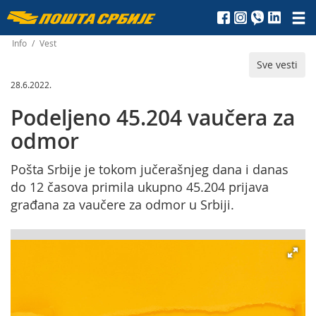
Пошта
Србије
Info
/
Vest
Sve vesti
д.о.о.
28.6.2022.
Podeljeno 45.204 vaučera za
odmor
Pošta Srbije je tokom jučerašnjeg dana i danas
do 12 časova primila ukupno 45.204 prijava
građana za vaučere za odmor u Srbiji.