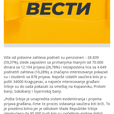
Više od polovine zahteva podneli su penzioneri - 26.839
(59,37%), slede zaposleni sa primanjima manjim od 70.000
dinara sa 12.104 prijava (26,78%) i nezaposlena lica sa 4.649
podnetih zahteva (10,28%), a značajno interesovanje pokazali
su i studenti sa 878 prijava. Najviše izdatih vaučera bilo je u
pošti 34000 Kragujevac, a najveće interesovanje građani
Srbije su do sada pokazali za smeštaj na Kopaoniku, Prolom
banji, Sokobanji i Sijarinskoj banji.
„Pošta Srbije je unapredila sistem evidentiranja i prijema
prijava građana, čime će proces izdavanja vaučera biti brži. To
je posebno bitno jer je odlukom Vlade Republike Srbije
omogućeno da 95.000 ljudi koji su početkom godine dobili