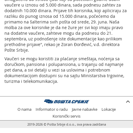
vaučere u iznosu od 5.000 dinara, sada podnesu zahtev za
dodatnih 10.000 dinara. Prijave tih korisnika, koji apliciraju za
razliku do punog iznosa od 15.000 dinara, počećemo da
primamo na šalterima svih pošta od srede, 29. juna. Naša
molba za ove korisnike je da ne žure jer svi koji imaju pravo
na dodatne vaučere, zahteve mogu da podnesu do 21.
septembra, uz podnošenje iste dokumentacije kao prilikom
prethodne prijave", rekao je Zoran Đorđević, v.d. direktora
Pošte Srbije.
Vaučeri se mogu koristiti za plaćanje smeštaja, noćenja sa
doručkom, pansiona i polupansiona, u trajanju od najmanje
pet dana, a svi detalji u vezi sa uslovima i potrebnom
dokumentacijom dostupni su na sajtu Ministarstva trgovine,
turizma i telekomunikacija.
O nama
Informator o radu
Javne nabavke
Lokacije
Korisnički servis
2019-2026 © Pošta Srbije d.o.o., sva prava zadržana