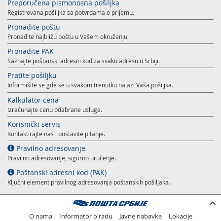
Preporučena pismonosna pošiljka
Usluge za Banku Poštansku štedionicu a. d.
Mobilna aplikacija Pošte Srbije
Registrovana pošiljka sa potvrdama o prijemu.
Pravilno adresovanje
Specifične usluge
Prodaja, izdavanje i zakup nepokretnosti
Pronađite poštu
Pronađite najbližu poštu u Vašem okruženju.
Poštanski adresni kod (PAK)
Pošte Pet friendly
Pronađite PAK
Saznajte poštanski adresni kod za svaku adresu u Srbiji.
Spisak zabranjenih artikala za uvoz
Prodaja i prekonfiguracija TAG uređaja
Pratite pošiljku
Punomoćje za uručenje poštanskih pošiljaka
Informišite se gde se u svakom trenutku nalazi Vaša pošiljka.
Kalkulator cena
Izračunajte cenu odabrane usluge.
Korisnički servis
Kontaktirajte nas i postavite pitanje.
Pravilno adresovanje
Pravilno adresovanje, sigurno uručenje.
Poštanski adresni kod (PAK)
Ključni element pravilnog adresovanja poštanskih pošiljaka.
O nama
Informator o radu
Javne nabavke
Lokacije