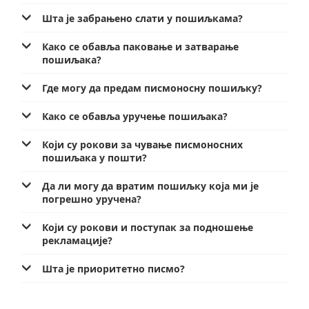
Услуге за Банку Поштанску штедионицу а. д.
Мобилна апликација Поште Србије
Шта је забрањено слати у пошиљкама?
Правилно адресовање
Специфичне услуге
Продаја, издавање и закуп непокретности
Како се обавља паковање и затварање
пошиљака?
Поштански адресни код (ПАК)
Поште Pet friendly
Списак забрањених артикала за увоз
Где могу да предам писмоносну пошиљку?
Продаја и преконфигурација ТАГ уређаја
Пуномоћје за уручење поштанских пошиљака
Како се обавља уручење пошиљака?
Који су рокови за чување писмоносних
пошиљака у пошти?
Да ли могу да вратим пошиљку која ми је
погрешно уручена?
Који су рокови и поступак за подношење
рекламације?
Шта је приоритетно писмо?