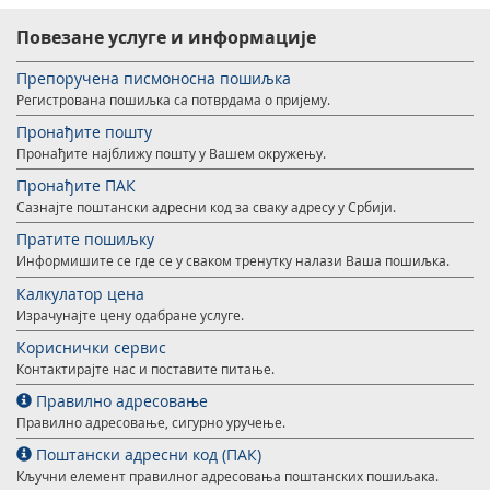
Повезане услуге и информације
Препоручена писмоносна пошиљка
Регистрована пошиљка са потврдама о пријему.
Пронађите пошту
Пронађите најближу пошту у Вашем окружењу.
Пронађите ПАК
Сазнајте поштански адресни код за сваку адресу у Србији.
Пратите пошиљку
Информишите се где се у сваком тренутку налази Ваша пошиљка.
Калкулатор цена
Израчунајте цену одабране услуге.
Кориснички сервис
Контактирајте нас и поставите питање.
Правилно адресовање
Правилно адресовање, сигурно уручење.
Поштански адресни код (ПАК)
Кључни елемент правилног адресовања поштанских пошиљака.